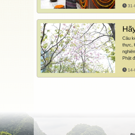
31-
Hãy
Câu kệ
thực, 
nghiêm
Phật 
14-
Đị