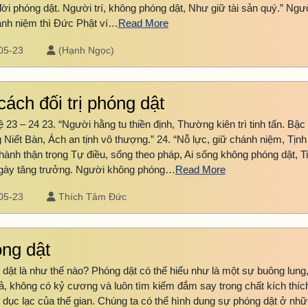
ời phóng dật. Người trí, không phóng dật, Như giữ tài sản quý.” Ngư
ánh niệm thì Đức Phật ví…
Read More
05-23
(Hạnh Ngọc)
cách đối trị phóng dật
 23 – 24 23. “Người hằng tu thiền định, Thường kiên trì tinh tấn. Bậc t
Niết Bàn, Ách an tịnh vô thượng.” 24. “Nỗ lực, giữ chánh niệm, Tịnh
hành thận trọng Tự điều, sống theo pháp, Ai sống không phóng dật, T
ngày tăng trưởng. Người không phóng…
Read More
05-23
Thích Tâm Đức
ng dật
dật là như thế nào? Phóng dật có thể hiểu như là một sự buông lung
ả, không có kỷ cương và luôn tìm kiếm đắm say trong chất kích thíc
dục lạc của thế gian. Chúng ta có thể hình dung sự phóng dật ở nh