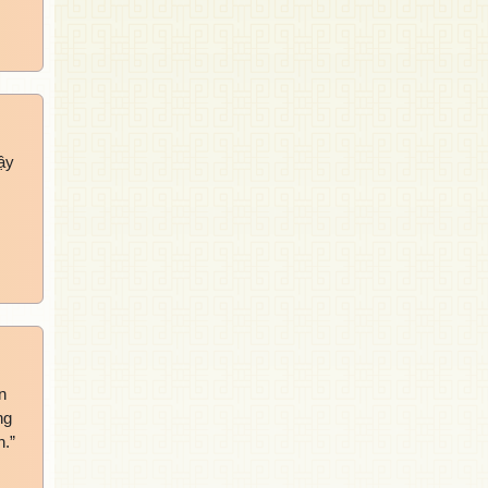
ậy
n
ng
h.”