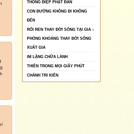
THÔNG ĐIỆP PHẬT ĐẢN
n
CON ĐƯỜNG KHÔNG ĐI KHÔNG
ĐẾN
RỐI REN THAY ĐỜI SỐNG TẠI GIA –
PHÓNG KHOÁNG THAY ĐỜI SỐNG
XUẤT GIA
IM LẶNG CHỮA LÀNH
g
THIỀN TRONG MỌI GIÂY PHÚT
ng
nh
CHÁNH TRI KIẾN
rí