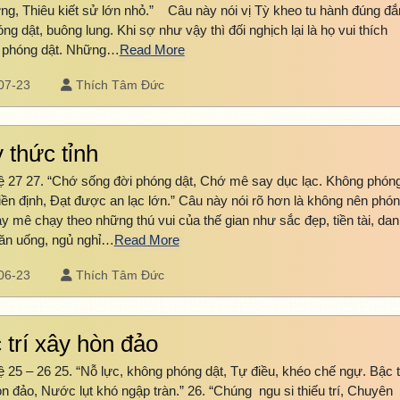
ng, Thiêu kiết sử lớn nhỏ.” Câu này nói vị Tỳ kheo tu hành đúng đắ
ng dật, buông lung. Khi sợ như vậy thì đối nghịch lại là họ vui thích
 phóng dật. Những…
Read More
07-23
Thích Tâm Đức
 thức tỉnh
 27 27. “Chớ sống đời phóng dật, Chớ mê say dục lạc. Không phón
hiền định, Ðạt được an lạc lớn.” Câu này nói rõ hơn là không nên phó
ay mê chạy theo những thú vui của thế gian như sắc đẹp, tiền tài, da
 ăn uống, ngủ nghỉ…
Read More
06-23
Thích Tâm Đức
 trí xây hòn đảo
 25 – 26 25. “Nỗ lực, không phóng dật, Tự điều, khéo chế ngự. Bậc t
n đảo, Nước lụt khó ngập tràn.” 26. “Chúng ngu si thiếu trí, Chuyên