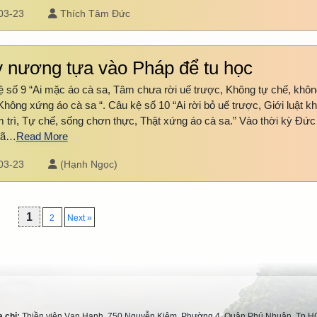
03-23
Thích Tâm Đức
 nương tựa vào Pháp để tu học
 số 9 “Ai mặc áo cà sa, Tâm chưa rời uế trược, Không tự chế, khôn
Không xứng áo cà sa “. Câu kệ số 10 “Ai rời bỏ uế trược, Giới luật k
 trì, Tự chế, sống chơn thực, Thật xứng áo cà sa.” Vào thời kỳ Đức
đã…
Read More
03-23
(Hạnh Ngọc)
1
2
Next »
a chỉ:
Thiền viện Vạn Hạnh, 750 Nguyễn Kiệm, Phường 4, Quận Phú Nhuận, Tp.