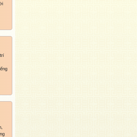
ời
rí
iếng
,
h,
ững