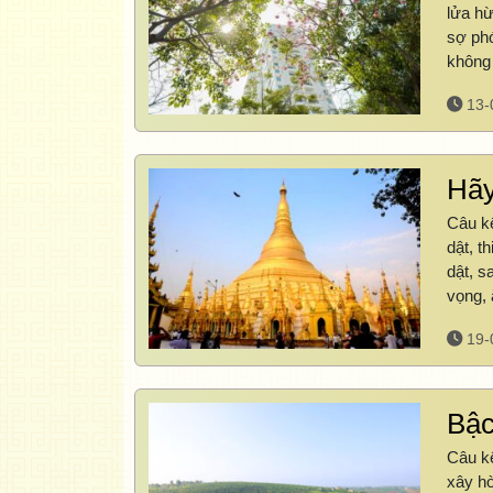
lửa hừ
sợ phó
không
13-
Hãy
Câu kệ
dật, t
dật, s
vọng,
19-
Bậc
Câu kệ
xây hò