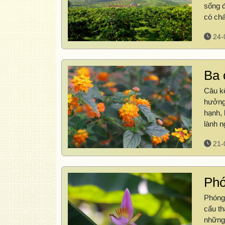
sống đ
có ch
24-
Ba 
Câu kệ
hưởng 
hạnh, 
lành 
21-
Phó
Phóng 
cẩu th
những 