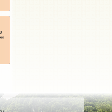
g
héo
HCM