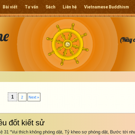
Bài viết
Tư vấn
Sách
Liên hệ
Vietnamese Buddhism
ne
(Này c
1
2
Next »
êu đốt kiết sử
 31 “Vui thích không phóng dật, Tỷ kheo sợ phóng dật, Bước tới nh