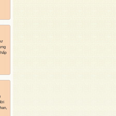
hư
hưng
chấp
u
đời
than,