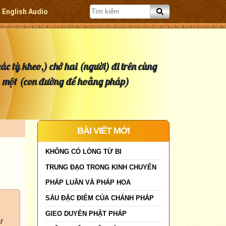
English Audio
ác tỳ kheo,) chớ hai (người) đi trên cùng
một (con đường để hoằng pháp)
BÀI VIẾT MỚI
KHÔNG CÓ LÒNG TỪ BI
TRUNG ĐẠO TRONG KINH CHUYỂN
PHÁP LUÂN VÀ PHÁP HOA
SÁU ĐẶC ĐIỂM CỦA CHÁNH PHÁP
GIEO DUYÊN PHẬT PHÁP
ư