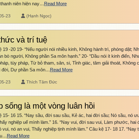
 thanh niên hiện nay…
Read More
05-23
(Hạnh Ngọc)
thức và trí tuệ
 19 -20 19- “Nếu người nói nhiều kinh, Không hành trì, phóng dật; N
n bò người, Không phần Sa môn hạnh.” 20- “Dầu nói ít kinh điển, N
háp, tùy pháp, Từ bỏ tham, sân, si, Tỉnh giác, tâm giải thoát, Không 
ai đời, Dự phần Sa môn…
Read More
05-23
Thích Tâm Đức
p sống là một vòng luân hồi
 15- 16 15. “Nay sầu, đời sau sầu, Kẻ ác, hai đời sầu; Nó sầu, nó ư
hấy nghiệp uế mình làm.” 16. “Nay vui, đời sau vui, Làm phước, hai 
ó vui, nó an vui, Thấy nghiệp tịnh mình làm.” Câu kệ 17- 18 17. “Nay 
au…
Read More