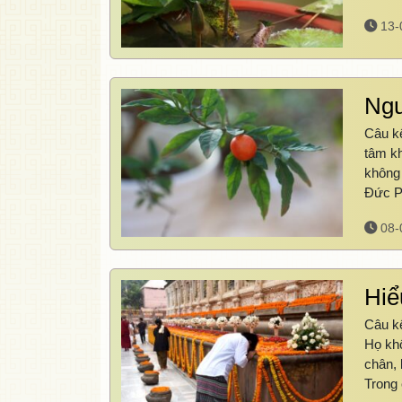
13-
Ngu
Câu kệ
tâm kh
không
Đức P
08-
Hiể
Câu kệ
Họ khô
chân, 
Trong 