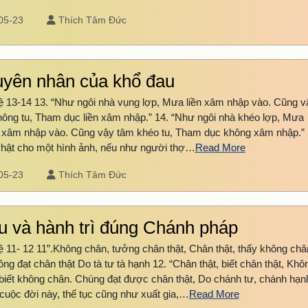
05-23
Thích Tâm Đức
yên nhân của khổ đau
 13-14 13. “Như ngôi nhà vụng lợp, Mưa liền xâm nhập vào. Cũng v
ông tu, Tham dục liền xâm nhập.” 14. “Như ngôi nhà khéo lợp, Mưa
 xâm nhập vào. Cũng vậy tâm khéo tu, Tham dục không xâm nhập.”
hật cho một hình ảnh, nếu như người thợ…
Read More
05-23
Thích Tâm Đức
u và hành trì đúng Chánh pháp
 11- 12 11”.Không chân, tưởng chân thật, Chân thật, thấy không châ
ng đạt chân thật Do tà tư tà hạnh 12. “Chân thật, biết chân thật, Khô
biết không chân. Chúng đạt được chân thật, Do chánh tư, chánh hạn
cuộc đời này, thế tục cũng như xuất gia,…
Read More