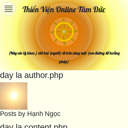
Thiền Viện Online Tâm Đức
(Này các tỳ kheo,) chớ hai (người) đi trên cùng một (con đường để hoằng
pháp)
day la author.php
Posts by Hạnh Ngọc
day la content.php