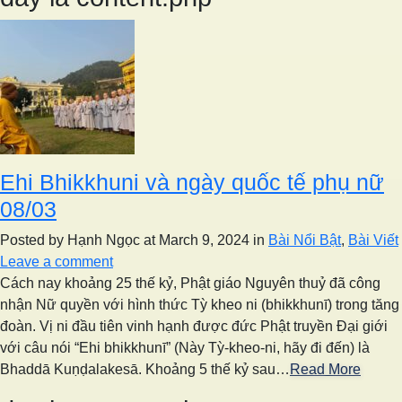
Ehi Bhikkhuni và ngày quốc tế phụ nữ
08/03
Posted by Hạnh Ngọc
at March 9, 2024
in
Bài Nổi Bật
,
Bài Viết
Leave a comment
Cách nay khoảng 25 thế kỷ, Phật giáo Nguyên thuỷ đã công
nhận Nữ quyền với hình thức Tỳ kheo ni (bhikkhunī) trong tăng
đoàn. Vị ni đầu tiên vinh hạnh được đức Phật truyền Đại giới
với câu nói “Ehi bhikkhunī” (Này Tỳ-kheo-ni, hãy đi đến) là
Bhaddā Kuṇḍalakesā. Khoảng 5 thế kỷ sau…
Read More