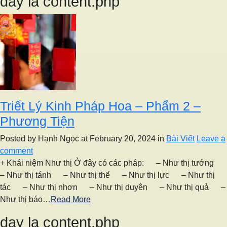
day la content.php
Triết Lý Kinh Pháp Hoa – Phẩm 2 –
Phương Tiện
Posted by Hạnh Ngọc
at February 20, 2024
in
Bài Viết
Leave a
comment
+ Khái niệm Như thị Ở đây có các pháp: – Như thị tướng
– Như thị tánh – Như thị thể – Như thị lực – Như thị
tác – Như thị nhơn – Như thị duyên – Như thị quả –
Như thị báo…
Read More
day la content.php