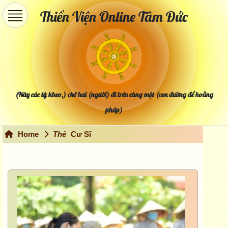
Thiền Viện Online Tâm Đức
(Này các tỳ kheo,) chớ hai (người) đi trên cùng một (con đường để hoằng
pháp)
Home
Thẻ
Cư Sĩ