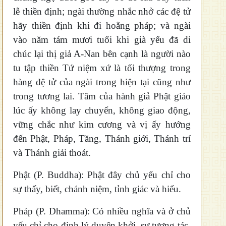
lễ thiền định; ngài thường nhắc nhở các đệ tử
hãy thiền định khi đi hoằng pháp; và ngài
vào năm tám mươi tuổi khi già yếu đã di
chúc lại thị giả A-Nan bên cạnh là người nào
tu tập thiền Tứ niệm xứ là tối thượng trong
hàng đệ tử của ngài trong hiện tại cũng như
trong tương lai. Tâm của hành giả Phật giáo
lúc ấy không lay chuyển, không giao động,
vững chắc như kim cương và vị ấy hướng
đến Phật, Pháp, Tăng, Thánh giới, Thánh trí
và Thánh giải thoát.
Phật (P. Buddha): Phật đây chủ yếu chỉ cho
sự thấy, biết, chánh niệm, tỉnh giác và hiểu.
Pháp (P. Dhamma): Có nhiều nghĩa và ở chủ
yếu chỉ cho định lý duyên khởi, sự tương tác,