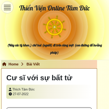
Thiền Viện Online Tâm Đức
(Này các tỳ kheo,) chớ hai (người) đi trên cùng một (con đường để hoằng
pháp)
Home
Bài Viết
Cư sĩ với sự bất tử
Thích Tâm Đức
27-07-2022