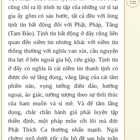
cũng chỉ ra lộ trình tu tập của những cư sĩ tại
gia ấy gồm có sáu bước, tất cả đều với lòng
tịnh tín bất động đối với Phật, Pháp, Tăng
(Tam Bảo). Tịnh tín bất động ở đây cũng liên
quan đến niềm tin nhưng khác với niềm tin
thông thường với nghĩa van xin, cầu nguyện
tha lực ở bên ngoài gia hộ, cứu giúp. Tịnh tín
ở đây có nghĩa là cái niềm tin thanh tịnh có
được do sự lắng đọng, vắng lặng của cái tâm
phiền não, vọng tưởng điên đảo, hướng
ngoại, ảo giác, tưởng tượng theo sự thôi thúc
của ham muốn và si mê. Và để tâm lắng
đọng, chắc chắn hành giả phải luyện tập
thiền định, một pháp môn cốt lõi mà đức
Phật Thích Ca thường nhấn mạnh. Ngài
chứng ngộ dưới gốc cây bồ đề sau bảy tuần