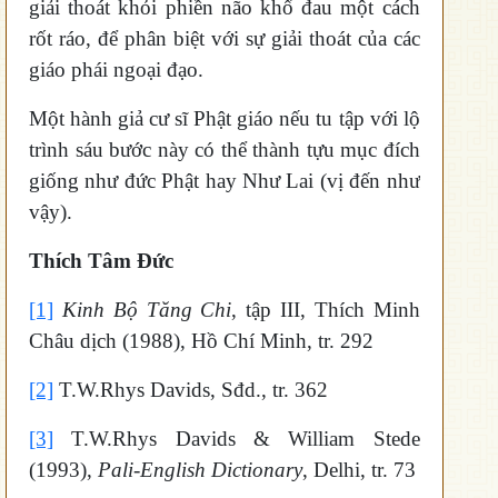
giải thoát khỏi phiền não khổ đau một cách
rốt ráo, để phân biệt với sự giải thoát của các
giáo phái ngoại đạo.
Một hành giả cư sĩ Phật giáo nếu tu tập với lộ
trình sáu bước này có thể thành tựu mục đích
giống như đức Phật hay Như Lai (vị đến như
vậy).
Thích Tâm Đức
[1]
Kinh Bộ Tăng Chi
, tập III, Thích Minh
Châu dịch (1988), Hồ Chí Minh, tr. 292
[2]
T.W.Rhys Davids, Sđd., tr. 362
[3]
T.W.Rhys Davids & William Stede
(1993),
Pali-English Dictionary
, Delhi, tr. 73