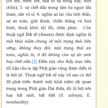
(có thể, trước hết, mất đi sự nóng nảy, bồn
chồn); 3. sự chết dần trong tâm ba ngọn lửa
tham, sân và si; 4. nghĩa an lạc của tinh thần,
sự an toàn, giải thoát, chiến thắng và hoà
bình, thoát khỏi tội lỗi, chân phúc. Còn
thuật ngữ Bất tử (
Amata
) được định nghĩa là
một khái niệm chung về một trạng thái bền
vững, không thay đổi, một trạng thái an
toàn, nghĩa là, ở đó không còn sự tái sinh
hay chết nữa
.
[3]
Điều này cho thấy mục tiêu
tối hậu của tu tập Phật giáo cũng được diễn tả
là
bất tử
. Thuật ngữ bất tử này về sau có thể
đã phát triển thành một khái niệm rất quan
trọng trong Phật giáo Đại thừa, đó là
bất nhị
hay bất sinh, bất diệt (S.
advaya
, E.
nonduality
).