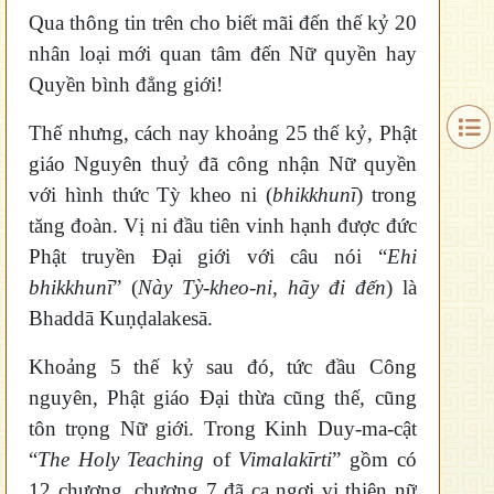
Qua thông tin trên cho biết mãi đến thế kỷ 20
nhân loại mới quan tâm đến Nữ quyền hay
Quyền bình đẳng giới!
Thế nhưng, cách nay khoảng 25 thế kỷ, Phật
giáo Nguyên thuỷ đã công nhận Nữ quyền
với hình thức Tỳ kheo ni (
bhikkhunī
) trong
tăng đoàn. Vị ni đầu tiên vinh hạnh được đức
Phật truyền Đại giới với câu nói “
E
hi
bhikkhunī
” (
Này Tỳ-kheo-ni, hãy đi đến
) là
Bhaddā Kuṇḍalakesā.
Khoảng 5 thế kỷ sau đó, tức đầu Công
nguyên, Phật giáo Đại thừa cũng thế, cũng
tôn trọng Nữ giới. Trong Kinh Duy-ma-cật
“
The
Holy Teaching
of
Vimalakīrti
” gồm có
12 chương, chương 7 đã ca ngợi vị thiên nữ