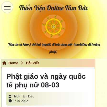
Thiền Viện Online Tâm Đức
(Này các tỳ kheo,) chớ hai (người) đi trên cùng một (con đường để hoằng
pháp)
Home
Bài Viết
Phật giáo và ngày quốc
tế phụ nữ 08-03
Thích Tâm Đức
27-07-2022