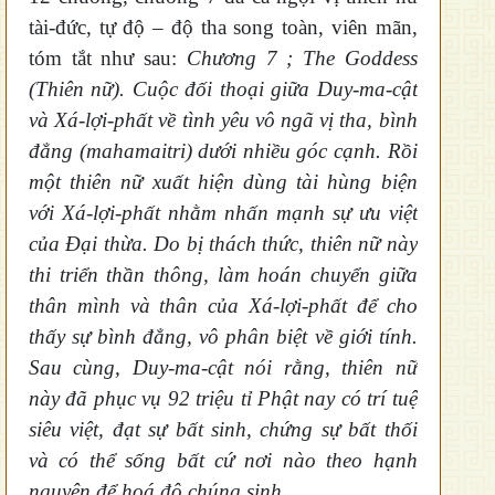
tài-đức, tự độ – độ tha song toàn, viên mãn,
tóm tắt như sau:
Chương 7 ; The Goddess
(Thiên nữ). Cuộc đối thoại giữa Duy-ma-cật
và Xá-lợi-phất về tình yêu vô ngã vị tha, bình
đẳng (mahamaitri) dưới nhiều góc cạnh. Rồi
một thiên nữ xuất hiện dùng tài hùng biện
với Xá-lợi-phất nhằm nhấn mạnh sự ưu việt
của Đại thừa. Do bị thách thức, thiên nữ này
thi triển thần thông, làm hoán chuyển giữa
thân mình và thân của Xá-lợi-phất để cho
thấy sự bình đẳng, vô phân biệt về giới tính.
Sau cùng, Duy-ma-cật nói rằng, thiên nữ
này đã phục vụ 92 triệu tỉ Phật nay có trí tuệ
siêu việt, đạt sự bất sinh, chứng sự bất thối
và có thể sống bất cứ nơi nào theo hạnh
nguyện để hoá độ chúng sinh.