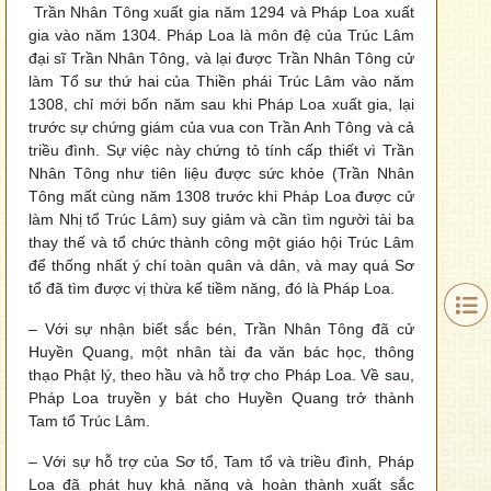
Trần Nhân Tông xuất gia năm 1294 và Pháp Loa xuất
gia vào năm 1304. Pháp Loa là môn đệ của Trúc Lâm
đại sĩ Trần Nhân Tông, và lại được Trần Nhân Tông cử
làm Tổ sư thứ hai của Thiền phái Trúc Lâm vào năm
1308, chỉ mới bốn năm sau khi Pháp Loa xuất gia, lại
trước sự chứng giám của vua con Trần Anh Tông và cả
triều đình. Sự việc này chứng tỏ tính cấp thiết vì Trần
Nhân Tông như tiên liệu được sức khỏe (Trần Nhân
Tông mất cùng năm 1308 trước khi Pháp Loa được cử
làm Nhị tổ Trúc Lâm) suy giảm và cần tìm người tài ba
thay thế và tổ chức thành công một giáo hội Trúc Lâm
để thống nhất ý chí toàn quân và dân, và may quá Sơ
tổ đã tìm được vị thừa kế tiềm năng, đó là Pháp Loa.
– Với sự nhận biết sắc bén, Trần Nhân Tông đã cử
Huyền Quang, một nhân tài đa văn bác học, thông
thạo Phật lý, theo hầu và hỗ trợ cho Pháp Loa. Về sau,
Pháp Loa truyền y bát cho Huyền Quang trở thành
Tam tổ Trúc Lâm.
– Với sự hỗ trợ của Sơ tổ, Tam tổ và triều đình, Pháp
Loa đã phát huy khả năng và hoàn thành xuất sắc