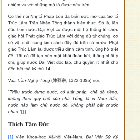
nhiệm vụ với những mô tả được nêu trên.
Có thể nói Nhị tổ Pháp Loa đã biến ước mơ của Sơ tổ
Trúc Lâm Trần Nhân Tông thành hiện thực. Đó là, lần
đầu tiên nước Đại Việt có được một hệ thống tổ chức
giáo hội Phật giáo Trúc Lâm với đông đủ tứ chúng, cơ
sở vật chất cùng kinh sách đầy đủ trên cả nước. Phật
giáo Trúc Lâm lại được triều đình cảm tình, ủng hộ triệt
để. Tất cả đã tạo nên một khối đoàn kết, thống nhất ý
chí, giúp nước Đại Việt độc lập, chủ quyền ít nhất cho
đến hết thế kỷ thứ 14:
Vua
Trần-Nghệ-Tông
(陳藝宗, 1322-1395) nói:
“
Triều trước dựng nước, có luật pháp, chế độ riêng,
không theo quy chế của nhà Tống, là vì Nam Bắc,
nước nào làm chủ nước đó, không phải bắt chước
nhau
.”
[1]
Thích Tâm Đức
[1]
Viện Khoa-học Xã-hội Việt-Nam,
Đại Việt Sử Ký