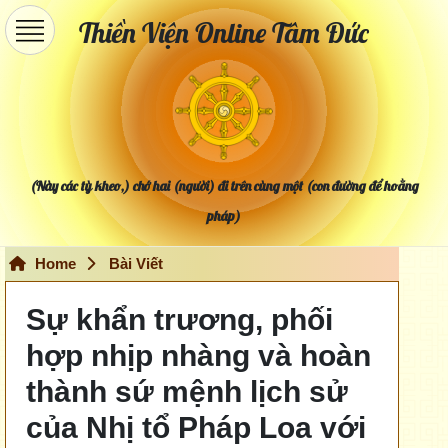
Thiền Viện Online Tâm Đức
(Này các tỳ kheo,) chớ hai (người) đi trên cùng một (con đường để hoằng
pháp)
Home
Bài Viết
Sự khẩn trương, phối
hợp nhịp nhàng và hoàn
thành sứ mệnh lịch sử
của Nhị tổ Pháp Loa với