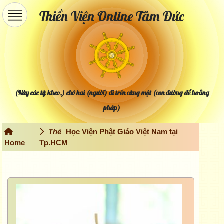
Thiền Viện Online Tâm Đức
(Này các tỳ kheo,) chớ hai (người) đi trên cùng một (con đường để hoằng
pháp)
Thẻ
Học Viện Phật Giáo Việt Nam tại
Home
Tp.HCM