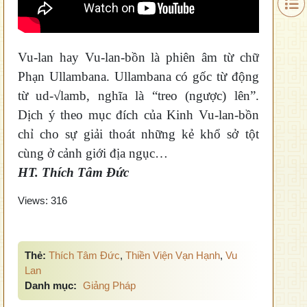
Vu-lan hay Vu-lan-bồn là phiên âm từ chữ
Phạn Ullambana. Ullambana có gốc từ động
từ ud-√lamb, nghĩa là “treo (ngược) lên”.
Dịch ý theo mục đích của Kinh Vu-lan-bồn
chỉ cho sự giải thoát những kẻ khổ sở tột
cùng ở cảnh giới địa ngục…
HT. Thích Tâm Đức
Views:
316
Thẻ:
Thích Tâm Đức
,
Thiền Viện Vạn Hạnh
,
Vu
Lan
Danh mục:
Giảng Pháp