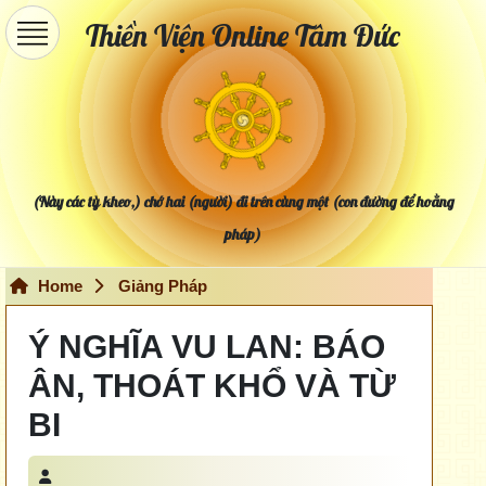
Thiền Viện Online Tâm Đức
(Này các tỳ kheo,) chớ hai (người) đi trên cùng một (con đường để hoằng
pháp)
Home
Giảng Pháp
Ý NGHĨA VU LAN: BÁO
ÂN, THOÁT KHỔ VÀ TỪ
BI