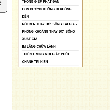
THÔNG ĐIỆP PHẬT ĐẢN
CON ĐƯỜNG KHÔNG ĐI KHÔNG
ĐẾN
RỐI REN THAY ĐỜI SỐNG TẠI GIA –
PHÓNG KHOÁNG THAY ĐỜI SỐNG
XUẤT GIA
IM LẶNG CHỮA LÀNH
THIỀN TRONG MỌI GIÂY PHÚT
CHÁNH TRI KIẾN