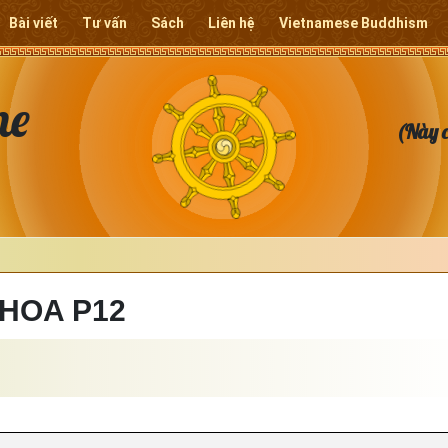
Bài viết
Tư vấn
Sách
Liên hệ
Vietnamese Buddhism
ne
(Này c
 HOA P12