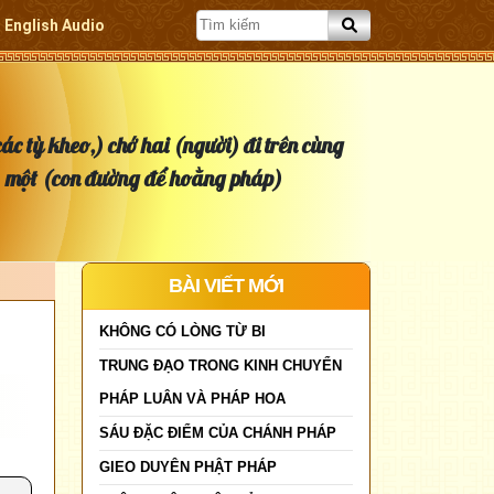
English Audio
ác tỳ kheo,) chớ hai (người) đi trên cùng
một (con đường để hoằng pháp)
BÀI VIẾT MỚI
KHÔNG CÓ LÒNG TỪ BI
TRUNG ĐẠO TRONG KINH CHUYỂN
PHÁP LUÂN VÀ PHÁP HOA
SÁU ĐẶC ĐIỂM CỦA CHÁNH PHÁP
GIEO DUYÊN PHẬT PHÁP