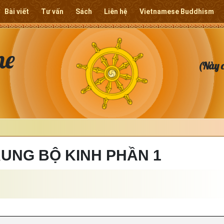
Bài viết
Tư vấn
Sách
Liên hệ
Vietnamese Buddhism
ne
(Này c
RUNG BỘ KINH PHẦN 1