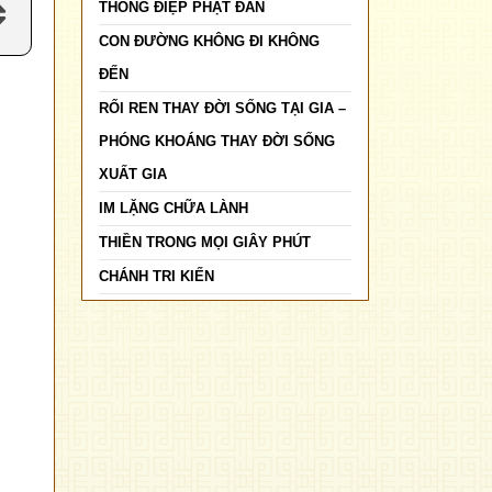
THÔNG ĐIỆP PHẬT ĐẢN
CON ĐƯỜNG KHÔNG ĐI KHÔNG
ĐẾN
RỐI REN THAY ĐỜI SỐNG TẠI GIA –
PHÓNG KHOÁNG THAY ĐỜI SỐNG
XUẤT GIA
IM LẶNG CHỮA LÀNH
THIỀN TRONG MỌI GIÂY PHÚT
CHÁNH TRI KIẾN