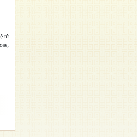
ệ tử
ose,