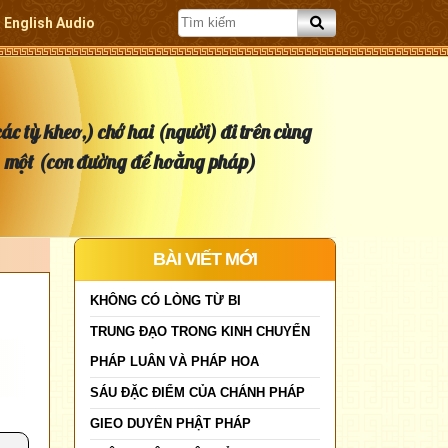
English Audio
ác tỳ kheo,) chớ hai (người) đi trên cùng
một (con đường để hoằng pháp)
BÀI VIẾT MỚI
KHÔNG CÓ LÒNG TỪ BI
TRUNG ĐẠO TRONG KINH CHUYỂN
PHÁP LUÂN VÀ PHÁP HOA
SÁU ĐẶC ĐIỂM CỦA CHÁNH PHÁP
GIEO DUYÊN PHẬT PHÁP