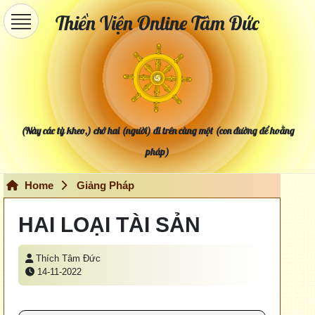
Thiền Viện Online Tâm Đức
(Này các tỳ kheo,) chớ hai (người) đi trên cùng một (con đường để hoằng
pháp)
Home
Giảng Pháp
HAI LOẠI TÀI SẢN
Thích Tâm Đức
14-11-2022