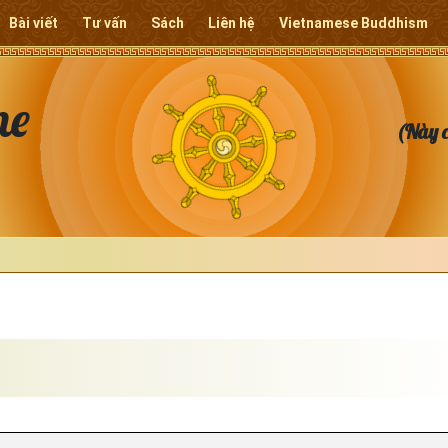
Bài viết
Tư vấn
Sách
Liên hệ
Vietnamese Buddhism
ne
(Này c