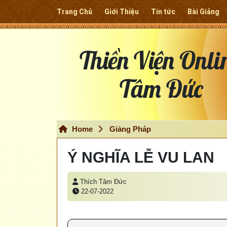
Trang Chủ
Giới Thiệu
Tin tức
Bài Giảng
Thiền Viện Onli
Tâm Đức
Home
Giảng Pháp
Ý NGHĨA LỄ VU LAN
Thích Tâm Đức
22-07-2022