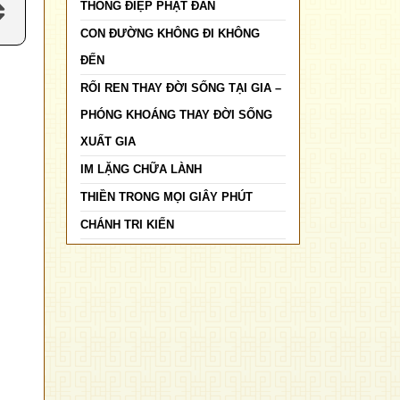
THÔNG ĐIỆP PHẬT ĐẢN
CON ĐƯỜNG KHÔNG ĐI KHÔNG
ĐẾN
RỐI REN THAY ĐỜI SỐNG TẠI GIA –
PHÓNG KHOÁNG THAY ĐỜI SỐNG
XUẤT GIA
IM LẶNG CHỮA LÀNH
THIỀN TRONG MỌI GIÂY PHÚT
CHÁNH TRI KIẾN