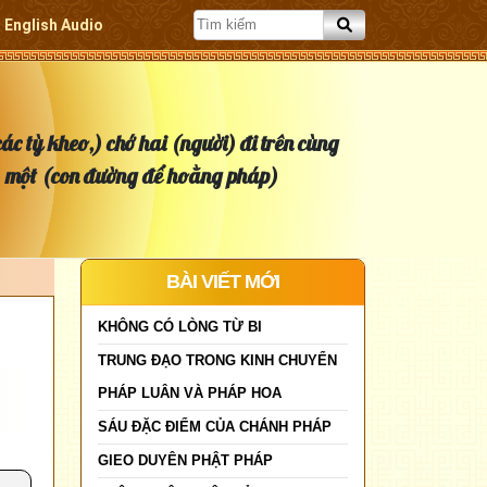
English Audio
ác tỳ kheo,) chớ hai (người) đi trên cùng
một (con đường để hoằng pháp)
BÀI VIẾT MỚI
KHÔNG CÓ LÒNG TỪ BI
TRUNG ĐẠO TRONG KINH CHUYỂN
PHÁP LUÂN VÀ PHÁP HOA
SÁU ĐẶC ĐIỂM CỦA CHÁNH PHÁP
GIEO DUYÊN PHẬT PHÁP