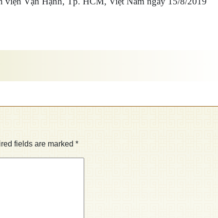
ền viện Vạn Hạnh, Tp. HCM, Việt Nam ngày 15/8/2019
red fields are marked
*