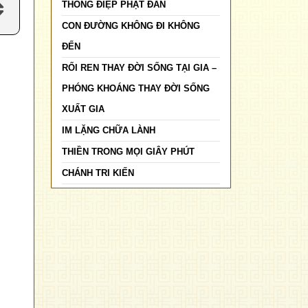
THÔNG ĐIỆP PHẬT ĐẢN
CON ĐƯỜNG KHÔNG ĐI KHÔNG
ĐẾN
RỐI REN THAY ĐỜI SỐNG TẠI GIA –
PHÓNG KHOÁNG THAY ĐỜI SỐNG
XUẤT GIA
IM LẶNG CHỮA LÀNH
THIỀN TRONG MỌI GIÂY PHÚT
CHÁNH TRI KIẾN