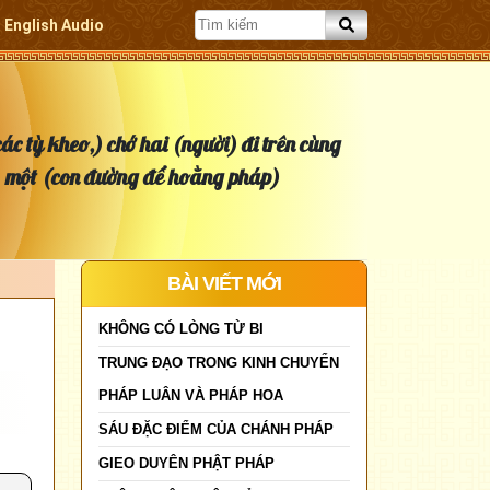
English Audio
ác tỳ kheo,) chớ hai (người) đi trên cùng
một (con đường để hoằng pháp)
BÀI VIẾT MỚI
KHÔNG CÓ LÒNG TỪ BI
TRUNG ĐẠO TRONG KINH CHUYỂN
PHÁP LUÂN VÀ PHÁP HOA
SÁU ĐẶC ĐIỂM CỦA CHÁNH PHÁP
GIEO DUYÊN PHẬT PHÁP