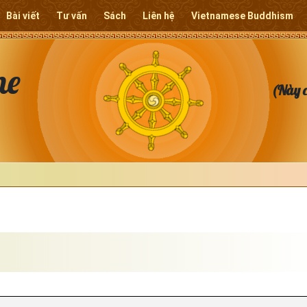
Bài viết
Tư vấn
Sách
Liên hệ
Vietnamese Buddhism
ne
(Này c