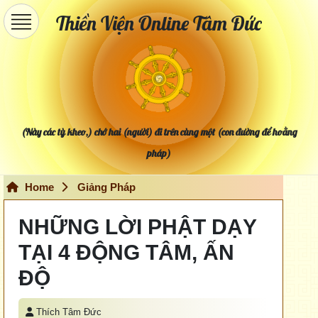
Thiền Viện Online Tâm Đức
(Này các tỳ kheo,) chớ hai (người) đi trên cùng một (con đường để hoằng
pháp)
Home
Giảng Pháp
NHỮNG LỜI PHẬT DẠY
TẠI 4 ĐỘNG TÂM, ẤN
ĐỘ
Thích Tâm Đức