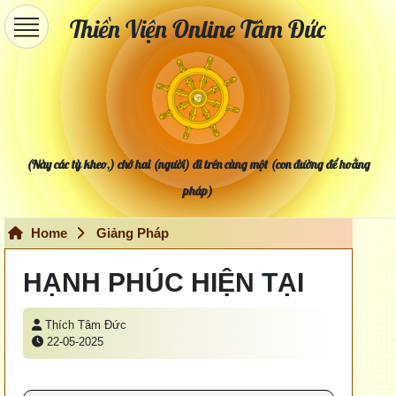
Thiền Viện Online Tâm Đức
(Này các tỳ kheo,) chớ hai (người) đi trên cùng một (con đường để hoằng
pháp)
Home
Giảng Pháp
HẠNH PHÚC HIỆN TẠI
Thích Tâm Đức
22-05-2025