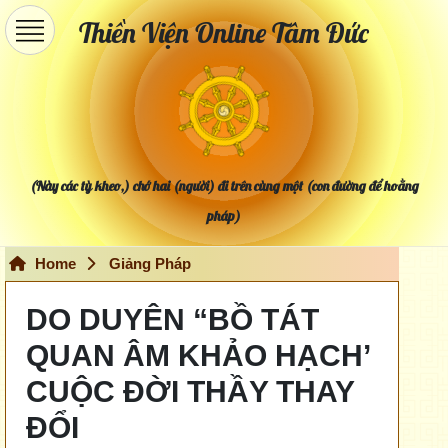
Thiền Viện Online Tâm Đức
(Này các tỳ kheo,) chớ hai (người) đi trên cùng một (con đường để hoằng
pháp)
Home
Giảng Pháp
DO DUYÊN “BỒ TÁT
QUAN ÂM KHẢO HẠCH’
CUỘC ĐỜI THẦY THAY
ĐỔI