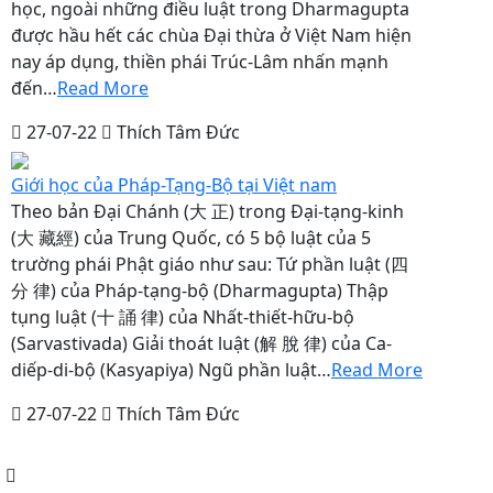
học, ngoài những điều luật trong Dharmagupta
được hầu hết các chùa Đại thừa ở Việt Nam hiện
nay áp dụng, thiền phái Trúc-Lâm nhấn mạnh
đến…
Read More
27-07-22
Thích Tâm Đức
Giới học của Pháp-Tạng-Bộ tại Việt nam
Theo bản Đại Chánh (大 正) trong Đại-tạng-kinh
(大 藏經) của Trung Quốc, có 5 bộ luật của 5
trường phái Phật giáo như sau: Tứ phần luật (四
分 律) của Pháp-tạng-bộ (Dharmagupta) Thập
tụng luật (十 誦 律) của Nhất-thiết-hữu-bộ
(Sarvastivada) Giải thoát luật (解 脫 律) của Ca-
diếp-di-bộ (Kasyapiya) Ngũ phần luật…
Read More
27-07-22
Thích Tâm Đức