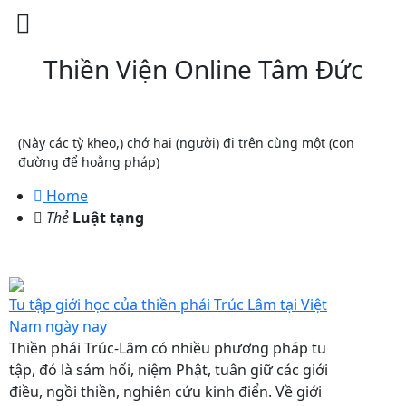
Thiền Viện Online Tâm Đức
(Này các tỳ kheo,) chớ hai (người) đi trên cùng một (con
đường để hoằng pháp)
Home
Thẻ
Luật tạng
Tu tập giới học của thiền phái Trúc Lâm tại Việt
Nam ngày nay
Thiền phái Trúc-Lâm có nhiều phương pháp tu
tập, đó là sám hối, niệm Phật, tuân giữ các giới
điều, ngồi thiền, nghiên cứu kinh điển. Về giới