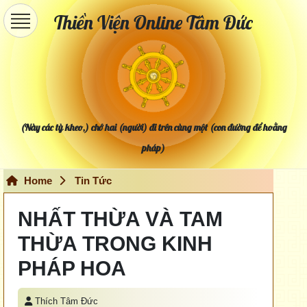
Thiền Viện Online Tâm Đức
(Này các tỳ kheo,) chớ hai (người) đi trên cùng một (con đường để hoằng
pháp)
Home
Tin Tức
NHẤT THỪA VÀ TAM
THỪA TRONG KINH
PHÁP HOA
Thích Tâm Đức