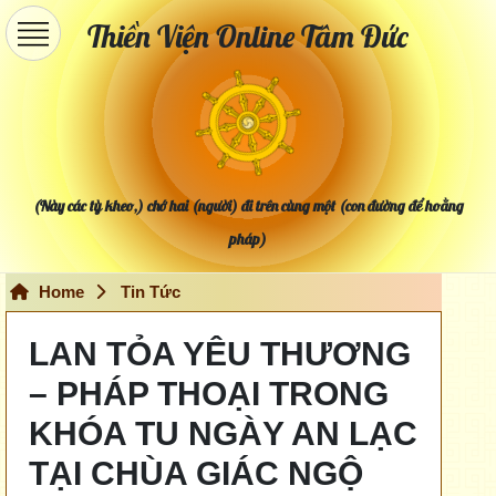
Thiền Viện Online Tâm Đức
(Này các tỳ kheo,) chớ hai (người) đi trên cùng một (con đường để hoằng
pháp)
Home
Tin Tức
LAN TỎA YÊU THƯƠNG
– PHÁP THOẠI TRONG
KHÓA TU NGÀY AN LẠC
TẠI CHÙA GIÁC NGỘ