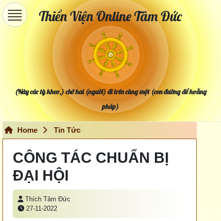
Thiền Viện Online Tâm Đức
(Này các tỳ kheo,) chớ hai (người) đi trên cùng một (con đường để hoằng
pháp)
Home
Tin Tức
CÔNG TÁC CHUẨN BỊ
ĐẠI HỘI
Thích Tâm Đức
27-11-2022