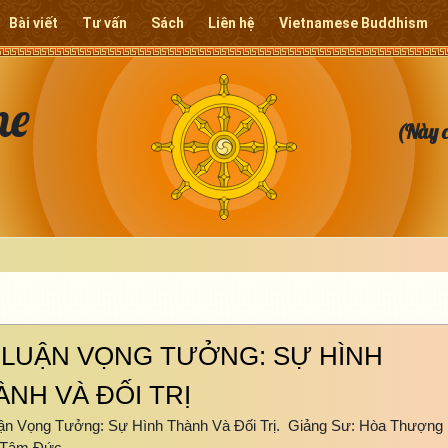
Bài viết
Tư vấn
Sách
Liên hệ
Vietnamese Buddhism
ne
(Này c
 LUẬN VỌNG TƯỞNG: SỰ HÌNH
ÀNH VÀ ĐỐI TRỊ
ận Vọng Tưởng: Sự Hình Thành Và Đối Trị. Giảng Sư: Hòa Thượng
 Tâm Đức