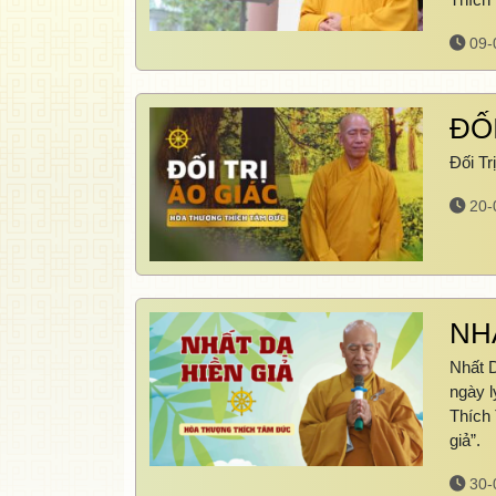
09-
ĐỐI
Đối T
20-
NH
Nhất 
ngày l
Thích 
giả”.
30-