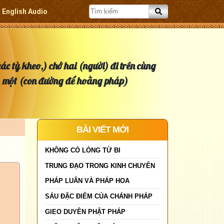
English Audio
ác tỳ kheo,) chớ hai (người) đi trên cùng
một (con đường để hoằng pháp)
BÀI VIẾT MỚI
KHÔNG CÓ LÒNG TỪ BI
TRUNG ĐẠO TRONG KINH CHUYỂN
PHÁP LUÂN VÀ PHÁP HOA
SÁU ĐẶC ĐIỂM CỦA CHÁNH PHÁP
GIEO DUYÊN PHẬT PHÁP