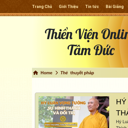
Trang Chủ
Giới Thiệu
Tin tức
Bài Giảng
Thiền Viện Onli
Tâm Đức
Home
Thẻ
thuyết pháp
HÝ
TH
Hý Lu
Thích