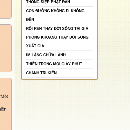
THÔNG ĐIỆP PHẬT ĐẢN
CON ĐƯỜNG KHÔNG ĐI KHÔNG
ĐẾN
RỐI REN THAY ĐỜI SỐNG TẠI GIA –
PHÓNG KHOÁNG THAY ĐỜI SỐNG
XUẤT GIA
IM LẶNG CHỮA LÀNH
THIỀN TRONG MỌI GIÂY PHÚT
CHÁNH TRI KIẾN
“Một
T
hiền