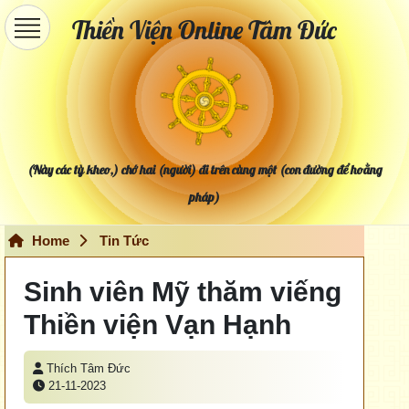
Thiền Viện Online Tâm Đức
(Này các tỳ kheo,) chớ hai (người) đi trên cùng một (con đường để hoằng
pháp)
Home
Tin Tức
Sinh viên Mỹ thăm viếng
Thiền viện Vạn Hạnh
Thích Tâm Đức
21-11-2023