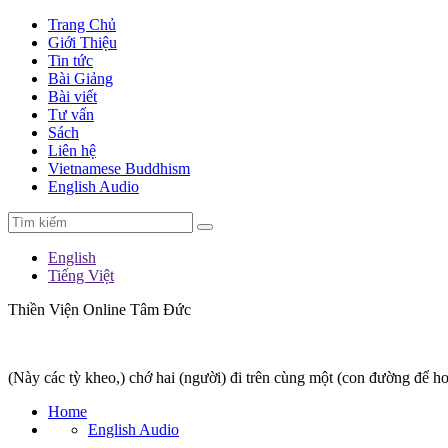
Trang Chủ
Giới Thiệu
Tin tức
Bài Giảng
Bài viết
Tư vấn
Sách
Liên hệ
Vietnamese Buddhism
English Audio
English
Tiếng Việt
Thiền Viện Online Tâm Đức
(Này các tỳ kheo,) chớ hai (người) đi trên cùng một (con đường để h
Home
English Audio