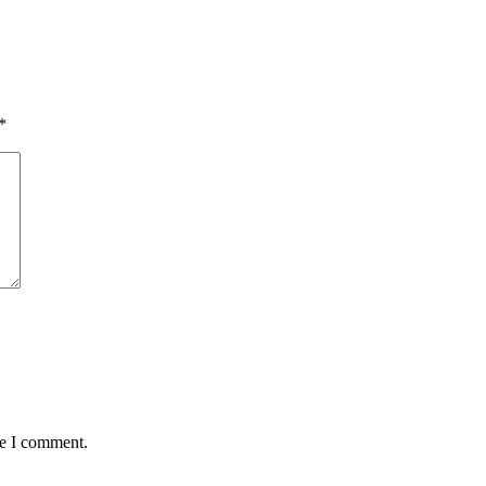
*
me I comment.