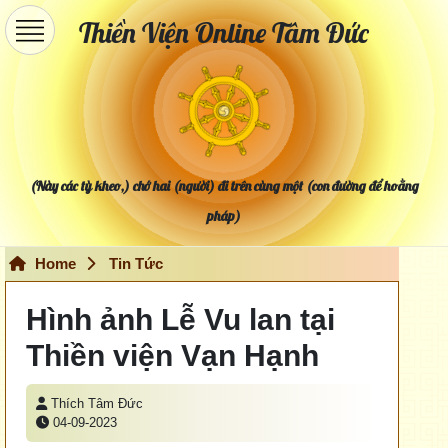
Thiền Viện Online Tâm Đức
(Này các tỳ kheo,) chớ hai (người) đi trên cùng một (con đường để hoằng
pháp)
Home
Tin Tức
Hình ảnh Lễ Vu lan tại
Thiền viện Vạn Hạnh
Thích Tâm Đức
04-09-2023