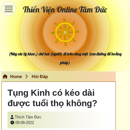
Thiền Viện Online Tâm Đức
(Này các tỳ kheo,) chớ hai (người) đi trên cùng một (con đường để hoằng
pháp)
Home
Hỏi Đáp
Tụng Kinh có kéo dài
được tuổi thọ không?
Thích Tâm Đức
09-08-2022