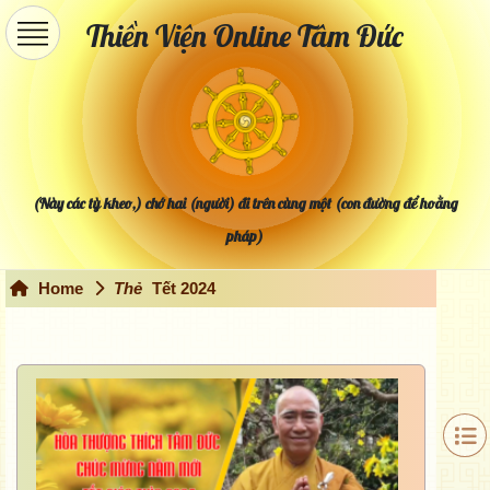
Thiền Viện Online Tâm Đức
(Này các tỳ kheo,) chớ hai (người) đi trên cùng một (con đường để hoằng
pháp)
Home
Thẻ
Tết 2024