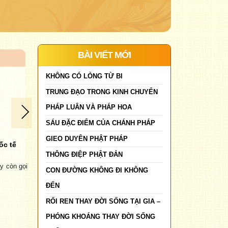
BÀI VIẾT MỚI
KHÔNG CÓ LÒNG TỪ BI
TRUNG ĐẠO TRONG KINH CHUYỂN
PHÁP LUÂN VÀ PHÁP HOA
SÁU ĐẶC ĐIỂM CỦA CHÁNH PHÁP
GIEO DUYÊN PHẬT PHÁP
CH TÂM
CHÚC MỪNG NĂM MỚI BÍNH
CHÚC MỪNG NĂM MỚ
24
NGỌ 2026
THÔNG ĐIỆP PHẬT ĐẢN
Chúc mừng năm mới ha
hai lăm, Khắp...
h Tâm Đức
Chúc Mừng Năm Mới Bính Ngọ
CON ĐƯỜNG KHÔNG ĐI KHÔNG
..
2026 Giảng Sư:...
Thích Tâm Đức
01-01-25
ĐẾN
2-24
Thích Tâm Đức
22-02-26
RỐI REN THAY ĐỜI SỐNG TẠI GIA –
PHÓNG KHOÁNG THAY ĐỜI SỐNG