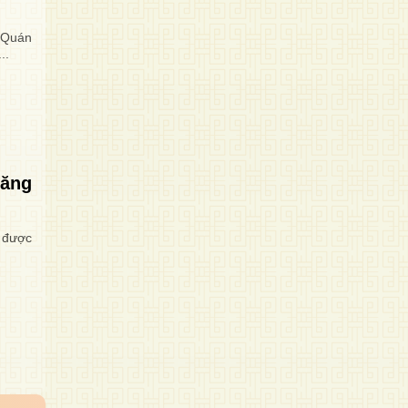
t Quán
..
Tăng
 được