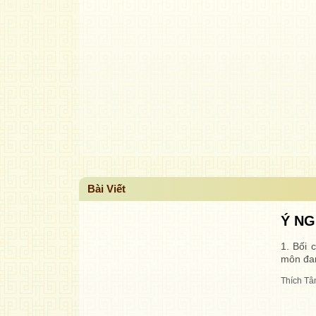
Bài Viết
Ý NG
1. Bối 
môn đang
Thích T