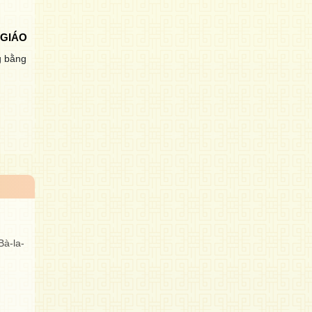
 GIÁO
g bằng
Bà-la-