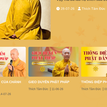
28-07-26
Thích Tâm Đức
M CỦA CHÁNH
GIEO DUYÊN PHẬT PHÁP
THÔNG ĐIỆP P
Thích Tâm Đức
11-06-26
Thích Tâm Đức
0
14-07-26