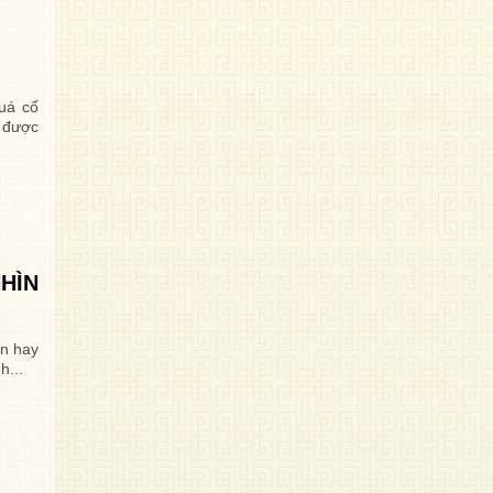
uá cố
g được
HÌN
ân hay
h...